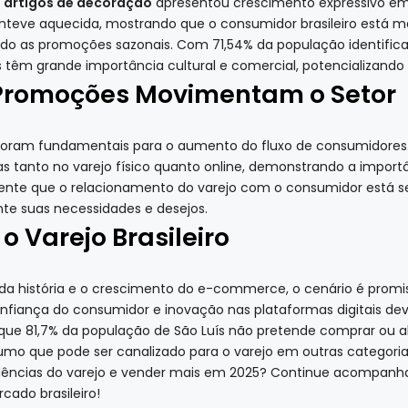
e artigos de decoração
apresentou crescimento expressivo em j
eve aquecida, mostrando que o consumidor brasileiro está mai
ndo as promoções sazonais. Com 71,54% da população identific
têm grande importância cultural e comercial, potencializando 
 Promoções Movimentam o Setor
oram fundamentais para o aumento do fluxo de consumidores. O
as tanto no varejo físico quanto online, demonstrando a import
vidente que o relacionamento do varejo com o consumidor está 
e suas necessidades e desejos.
o Varejo Brasileiro
história e o crescimento do e-commerce, o cenário é promissor
nfiança do consumidor e inovação nas plataformas digitais dev
ue 81,7% da população de São Luís não pretende comprar ou a
umo que pode ser canalizado para o varejo em outras categoria
dências do varejo e vender mais em 2025? Continue acompanhan
cado brasileiro!