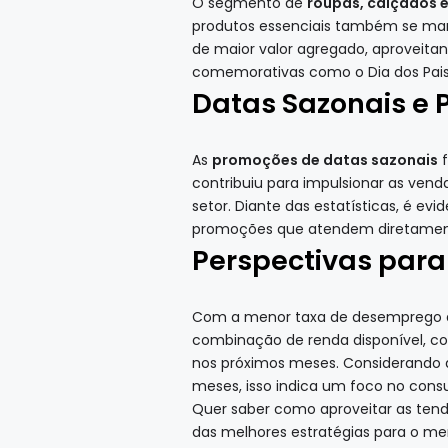
O segmento de
roupas, calçados 
produtos essenciais também se mant
de maior valor agregado, aproveita
comemorativas como o Dia dos Pais 
Datas Sazonais e
As
promoções de datas sazonais
f
contribuiu para impulsionar as vend
setor. Diante das estatísticas, é e
promoções que atendem diretament
Perspectivas para 
Com a menor taxa de desemprego da 
combinação de renda disponível, co
nos próximos meses. Considerando q
meses, isso indica um foco no cons
Quer saber como aproveitar as ten
das melhores estratégias para o mer