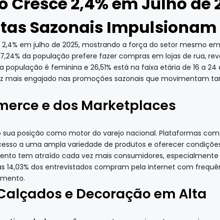
ro Cresce 2,4% em Julho de 
tas Sazonais Impulsionam
de 2,4% em julho de 2025, mostrando a força do setor mesmo e
87,24% da população prefere fazer compras em lojas de rua, r
 da população é feminina e 26,51% está na faixa etária de 16 a 
vez mais engajado nas promoções sazonais que movimentam tant
merce e dos Marketplaces
 sua posição como motor do varejo nacional. Plataformas com
cesso a uma ampla variedade de produtos e oferecer condições 
mento tem atraído cada vez mais consumidores, especialment
as 14,03% dos entrevistados compram pela internet com frequê
gmento.
Calçados e Decoração em Alta