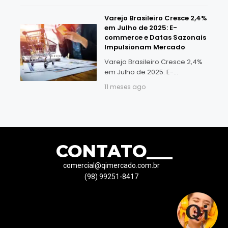
0,5%, superando o patamar
Varejo Brasileiro Cresce 2,4%
mais alto já registrado desde
em Julho de 2025: E-
o início da série
commerce e Datas Sazonais
Impulsionam Mercado
Varejo Brasileiro Cresce 2,4%
em Julho de 2025: E-
commerce e Datas Sazonais
11 meses ago
Impulsionam Mercado O
varejo brasileiro registrou alta
de 2,4% em julho de 2025,
mostrando a força do setor
CONTATO___
comercial@qimercado.com.br
(98) 99251-8417