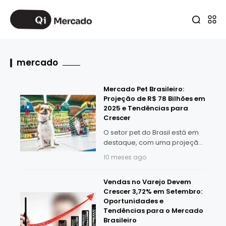
mercado
Mercado Pet Brasileiro:
Projeção de R$ 78 Bilhões em
2025 e Tendências para
Crescer
O setor pet do Brasil está em
destaque, com uma projeção
de R$ 78 bilhões em
10 meses ago
faturamento até o fim de 2025.
Em São Luís, por exemplo,
Vendas no Varejo Devem
21,71% da população
Crescer 3,72% em Setembro:
Oportunidades e
Tendências para o Mercado
Brasileiro