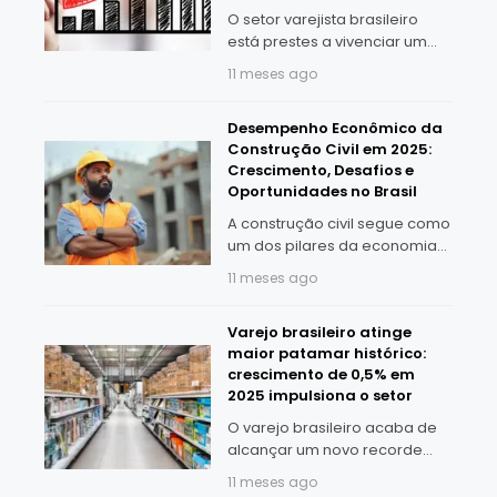
O setor varejista brasileiro
está prestes a vivenciar um
avanço significativo em
11 meses ago
setembro, com projeção de
crescimento de 3,72%. De
Desempenho Econômico da
acordo com a pesquisa Qi
Construção Civil em 2025:
Mercado, 44,67% da
Crescimento, Desafios e
população de
Oportunidades no Brasil
A construção civil segue como
um dos pilares da economia
brasileira em 2025. Dados da
11 meses ago
pesquisa Qi Mercado
mostram que 81,56% da
Varejo brasileiro atinge
população de São Luís vive
maior patamar histórico:
em imóveis próprios,
crescimento de 0,5% em
2025 impulsiona o setor
O varejo brasileiro acaba de
alcançar um novo recorde
histórico: em fevereiro de
11 meses ago
2025, as vendas cresceram