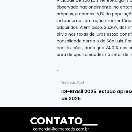
A cidade de São Luís reflete alguns
observado nacionalmente. No entant
próprios, e apenas 15,1% da populaç
indicar uma saturação momentânea 
adquiridos. Além disso, 36,26% dos i
alívio nas taxas de juros estão co
consolidado como o de São Luís. Par
construções, dado que 24,01% dos e
área de oportunidades no setor de 
“`
Previous Post
IDI-Brasil 2025: estudo apre
de 2025
CONTATO___
comercial@qimercado.com.br