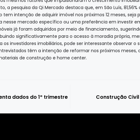
 dos mesmos fatores que impulsionaram o crescimento imobiliár
o, a pesquisa da Qi Mercado destaca que, em São Luís, 81,56%
ão tem intenção de adquirir imóvel nos próximos 12 meses, seja 
nesse mercado específico ou uma preferência em investir em 
móveis já foram adquiridos por meio de financiamento, sugerindo 
ntribuindo significativamente para o acesso à moradia própria
a os investidores imobiliários, pode ser interessante observar 
ntrevistados têm a intenção de reformar nos próximos meses, 
materiais de construção e home center.
senta dados do 1º trimestre
Construção Civil 