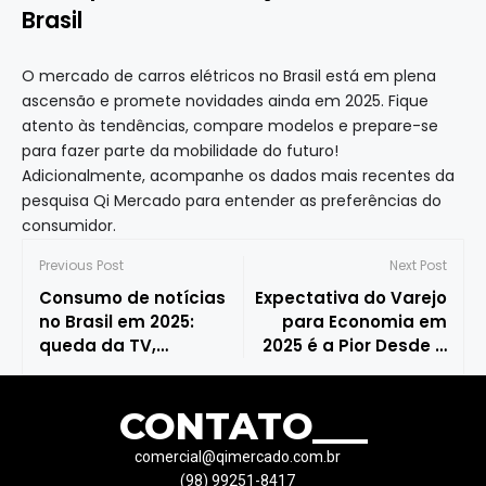
Brasil
O mercado de carros elétricos no Brasil está em plena
ascensão e promete novidades ainda em 2025. Fique
atento às tendências, compare modelos e prepare-se
para fazer parte da mobilidade do futuro!
Adicionalmente, acompanhe os dados mais recentes da
pesquisa Qi Mercado para entender as preferências do
consumidor.
Previous Post
Next Post
Consumo de notícias
Expectativa do Varejo
no Brasil em 2025:
para Economia em
queda da TV,
2025 é a Pior Desde a
ascensão do digital e
Pandemia, Revela CNC
a força das redes
CONTATO___
sociais
comercial@qimercado.com.br
(98) 99251-8417