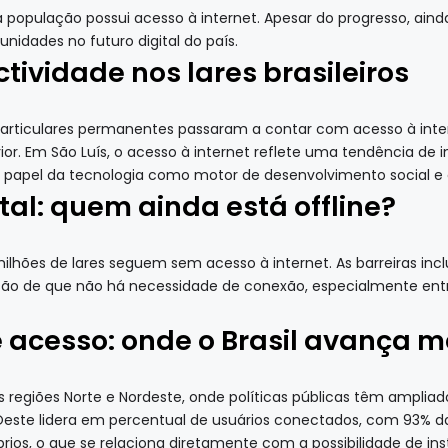
população possui acesso à internet. Apesar do progresso, aind
nidades no futuro digital do país.
ividade nos lares brasileiros
particulares permanentes passaram a contar com acesso à inte
or. Em São Luís, o acesso à internet reflete uma tendência de i
 papel da tecnologia como motor de desenvolvimento social e
al: quem ainda está offline?
milhões de lares seguem sem acesso à internet. As barreiras in
ão de que não há necessidade de conexão, especialmente entr
e acesso: onde o Brasil avança m
regiões Norte e Nordeste, onde políticas públicas têm ampliado 
Oeste lidera em percentual de usuários conectados, com 93% da
os, o que se relaciona diretamente com a possibilidade de inst